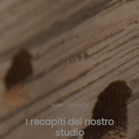
HOME
/
CONTATTI
I recapiti del nostro
studio