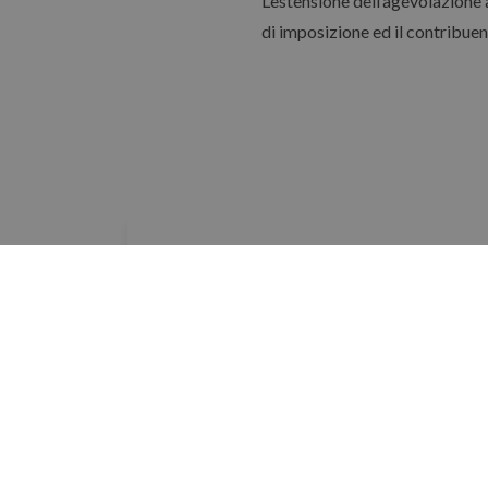
L’estensione dell’agevolazione 
di imposizione ed il contribuen
28-05-2020
CASS. CIV., SEZ III, SENTENZA N. 16818/201