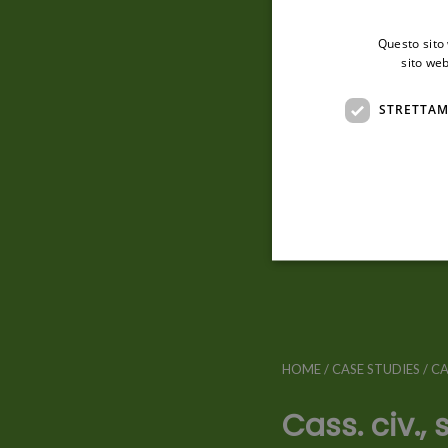
Questo sito 
sito web
STRETTAM
HOME
/
CASE STUDIES
/
CA
Cass. civ., 