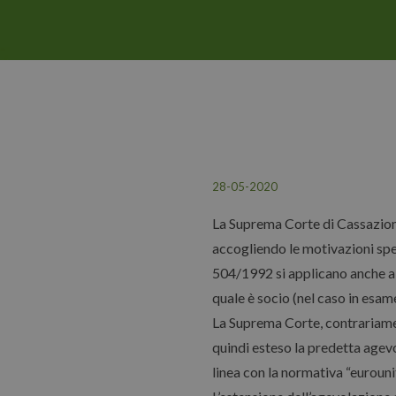
28-05-2020
La Suprema Corte di Cassazione
accogliendo le motivazioni spese
504/1992 si applicano anche all
quale è socio (nel caso in esame
La Suprema Corte, contrariame
quindi esteso la predetta agev
linea con la normativa “eurounit