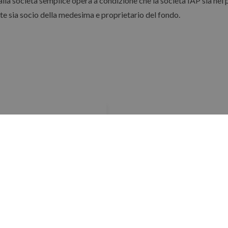
alla società semplice opera a condizione che la società IAP sia nel
te sia socio della medesima e proprietario del fondo.
8
LEGGI DI PIÙ