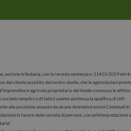
, sezione tributaria, con la recente sentenza n. 11415/2019 del 4.
 dal cliente assistito dal nostro studio, che le agevolazioni previste
’imprenditore agricolo proprietario del fondo concesso in affitto a
 società semplici o di fatto) avente anch’essa la qualifica di IAP.
nte alla posizione assunta da alcune Amministrazioni Comunali in 
olazione in favore delle società di persone, con un’interpretazion
aria”.